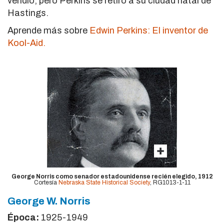
vendió, pero Perkins se retiró a su ciudad natal de
Hastings.
Aprende más sobre
Edwin Perkins: El inventor de
Kool-Aid.
George Norris como senador estadounidense recién elegido, 1912
Cortesía
Nebraska State Historical Society
, RG1013-1-11
George W. Norris
Época:
1925-1949